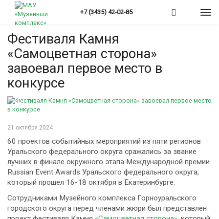
Перейти
+7 (3435) 42-02-85
Togg
к
Вы
Главная
»
Новости
»
Фестиваля Камня «Самоцветная сторона»...
navi
основному
здесь
содержанию
Фестиваля Камня
«Самоцветная сторона»
завоевал первое место в
конкурсе
21 октября 2024
60 проектов событийных мероприятий из пяти регионов
Уральского федерального округа сражались за звание
лучших в финале окружного этапа Международной премии
Russian Event Awards Уральского федерального округа,
который прошел 16-18 октября в Екатеринбурге.
Сотрудниками Музейного комплекса Горноуральского
городского округа перед членами жюри был представлен
проект фестиваля Камня
«Самоцветная сторона»
, который