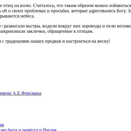
птиц на волю. Считалось, что таким образом можно избавиться о
 ей о своих проблемах и просьбах, которые адресовались Богу. 
крываются небеса.
: разжигали костры, водили вокруг них хороводы и пели веснянк
 выкрикивали заклички, обращенные к птицам.
с традициями наших предков и настроиться на весну!
 имени А.Е.Ферсмана
им
зее быта и ремёсел п.Висим