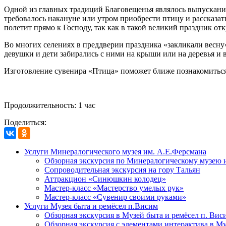
Одной из главных традиций Благовещенья являлось выпускание 
требовалось накануне или утром приобрести птицу и рассказать
полетит прямо к Господу, так как в такой великий праздник от
Во многих селениях в преддверии праздника «закликали весну»
девушки и дети забирались с ними на крыши или на деревья и
Изготовление сувенира «Птица» поможет ближе познакомиться 
Продолжительность: 1 час
Поделиться:
Услуги Минералогического музея им. А.Е.Ферсмана
Обзорная экскурсия по Минералогическому музею
Сопроводительная экскурсия на гору Тальян
Аттракцион «Синюшкин колодец»
Мастер-класс «Мастерство умелых рук»
Мастер-класс «Сувенир своими руками»
Услуги Музея быта и ремёсел п.Висим
Обзорная экскурсия в Музей быта и ремёсел п. Вис
Обзорная экскурсия с элементами интерактива в Му