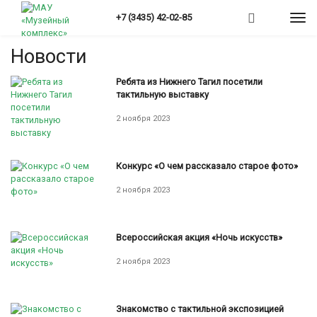
Перейти
+7 (3435) 42-02-85
Togg
к
Вы
Главная
»
Новости
navi
основному
здесь
содержанию
Новости
Ребята из Нижнего Тагил посетили
тактильную выставку
2 ноября 2023
Конкурс «О чем рассказало старое фото»
2 ноября 2023
Всероссийская акция «Ночь искусств»
2 ноября 2023
Знакомство с тактильной экспозицией